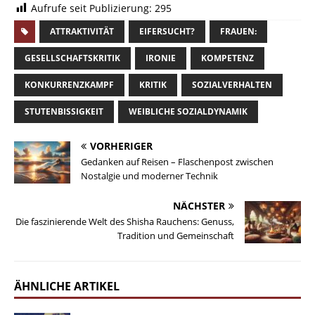
Aufrufe seit Publizierung:
295
ATTRAKTIVITÄT
EIFERSUCHT?
FRAUEN:
GESELLSCHAFTSKRITIK
IRONIE
KOMPETENZ
KONKURRENZKAMPF
KRITIK
SOZIALVERHALTEN
STUTENBISSIGKEIT
WEIBLICHE SOZIALDYNAMIK
VORHERIGER
Gedanken auf Reisen – Flaschenpost zwischen
Nostalgie und moderner Technik
NÄCHSTER
Die faszinierende Welt des Shisha Rauchens: Genuss,
Tradition und Gemeinschaft
ÄHNLICHE ARTIKEL