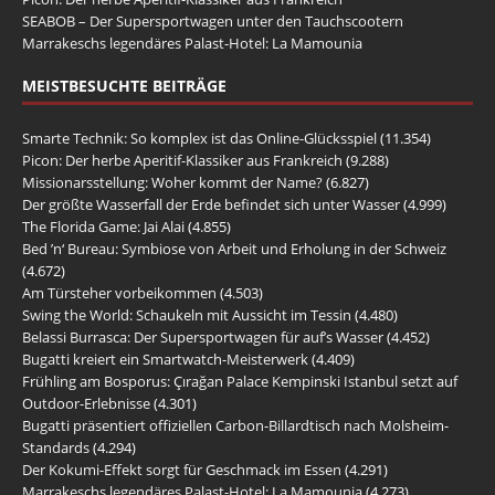
SEABOB – Der Supersportwagen unter den Tauchscootern
Marrakeschs legendäres Palast-Hotel: La Mamounia
MEISTBESUCHTE BEITRÄGE
Smarte Technik: So komplex ist das Online-Glücksspiel
(11.354)
Picon: Der herbe Aperitif-Klassiker aus Frankreich
(9.288)
Missionarsstellung: Woher kommt der Name?
(6.827)
Der größte Wasserfall der Erde befindet sich unter Wasser
(4.999)
The Florida Game: Jai Alai
(4.855)
Bed ’n‘ Bureau: Symbiose von Arbeit und Erholung in der Schweiz
(4.672)
Am Türsteher vorbeikommen
(4.503)
Swing the World: Schaukeln mit Aussicht im Tessin
(4.480)
Belassi Burrasca: Der Supersportwagen für auf’s Wasser
(4.452)
Bugatti kreiert ein Smartwatch-Meisterwerk
(4.409)
Frühling am Bosporus: Çırağan Palace Kempinski Istanbul setzt auf
Outdoor-Erlebnisse
(4.301)
Bugatti präsentiert offiziellen Carbon-Billardtisch nach Molsheim-
Standards
(4.294)
Der Kokumi-Effekt sorgt für Geschmack im Essen
(4.291)
Marrakeschs legendäres Palast-Hotel: La Mamounia
(4.273)