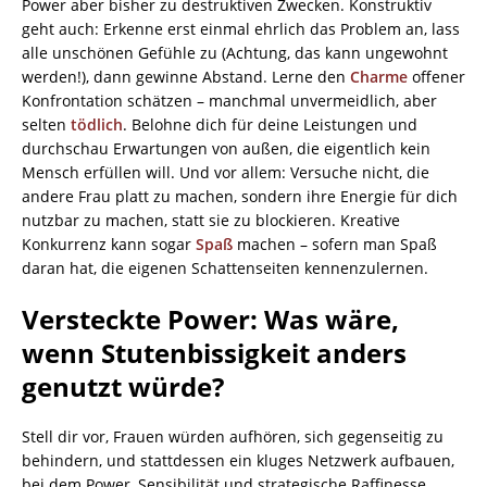
Power aber bisher zu destruktiven Zwecken. Konstruktiv
geht auch: Erkenne erst einmal ehrlich das Problem an, lass
alle unschönen Gefühle zu (Achtung, das kann ungewohnt
werden!), dann gewinne Abstand. Lerne den
Charme
offener
Konfrontation schätzen – manchmal unvermeidlich, aber
selten
tödlich
. Belohne dich für deine Leistungen und
durchschau Erwartungen von außen, die eigentlich kein
Mensch erfüllen will. Und vor allem: Versuche nicht, die
andere Frau platt zu machen, sondern ihre Energie für dich
nutzbar zu machen, statt sie zu blockieren. Kreative
Konkurrenz kann sogar
Spaß
machen – sofern man Spaß
daran hat, die eigenen Schattenseiten kennenzulernen.
Versteckte Power: Was wäre,
wenn Stutenbissigkeit anders
genutzt würde?
Stell dir vor, Frauen würden aufhören, sich gegenseitig zu
behindern, und stattdessen ein kluges Netzwerk aufbauen,
bei dem Power, Sensibilität und strategische Raffinesse