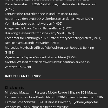
Riesenfernseher mit 201-Zoll-Bilddiagonale für den Außenbereich
(4.256)
Fantastische Tourerlebnisse in und um Basel
(4.104)
Roadtrip zu den UNESCO-Welterbestätten der Schweiz
(4.097)
Vom Barkeeper beachtet werden
(4.092)
Ausgehen de Luxe: Casino Baden-Baden
(4.075)
BierPong: Das feucht-fröhliche Party Spiel
(3.973)
Tecnomar for Lamborghini 63: Erste Motoryacht ausgeliefert
(3.971)
Der Held am Strand: Der Surfer
(3.914)
Mercedes-Maybach trifft auf die Yachten von Robbe & Berking
(3.838)
Vegetarische Tapas – Worauf ist zu achten?
(3.758)
Größter Wassertropfen der Welt: Physik hautnah erleben in
Winterthur
(3.758)
INTERESSANTE LINKS:
Click on it
Mirabeau Magazin
|
Rascasse Motor Revue
|
Bizzino B2B-Magazin
Firmensuchmaschine Deutschland
|
B2B-Firmensuche Austria
|
B2B-
Firmensuche Schweiz
|
B2B Business Directory
|
Joboni Jobportal
|
Webdesign und Suchmaschinenoptimierung