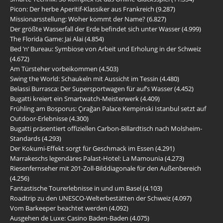
Picon: Der herbe Aperitif-Klassiker aus Frankreich
(9.287)
Missionarsstellung: Woher kommt der Name?
(6.827)
Der größte Wasserfall der Erde befindet sich unter Wasser
(4.999)
The Florida Game: Jai Alai
(4.854)
Bed ’n‘ Bureau: Symbiose von Arbeit und Erholung in der Schweiz
(4.672)
Am Türsteher vorbeikommen
(4.503)
Swing the World: Schaukeln mit Aussicht im Tessin
(4.480)
Belassi Burrasca: Der Supersportwagen für auf’s Wasser
(4.452)
Bugatti kreiert ein Smartwatch-Meisterwerk
(4.409)
Frühling am Bosporus: Çırağan Palace Kempinski Istanbul setzt auf
Outdoor-Erlebnisse
(4.300)
Bugatti präsentiert offiziellen Carbon-Billardtisch nach Molsheim-
Standards
(4.293)
Der Kokumi-Effekt sorgt für Geschmack im Essen
(4.291)
Marrakeschs legendäres Palast-Hotel: La Mamounia
(4.273)
Riesenfernseher mit 201-Zoll-Bilddiagonale für den Außenbereich
(4.256)
Fantastische Tourerlebnisse in und um Basel
(4.103)
Roadtrip zu den UNESCO-Welterbestätten der Schweiz
(4.097)
Vom Barkeeper beachtet werden
(4.092)
Ausgehen de Luxe: Casino Baden-Baden
(4.075)