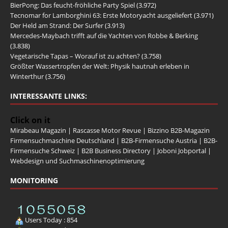
BierPong: Das feucht-fröhliche Party Spiel
(3.972)
Tecnomar for Lamborghini 63: Erste Motoryacht ausgeliefert
(3.971)
Der Held am Strand: Der Surfer
(3.913)
Mercedes-Maybach trifft auf die Yachten von Robbe & Berking
(3.838)
Vegetarische Tapas – Worauf ist zu achten?
(3.758)
Größter Wassertropfen der Welt: Physik hautnah erleben in
Winterthur
(3.756)
INTERESSANTE LINKS:
Click on it
Mirabeau Magazin
|
Rascasse Motor Revue
|
Bizzino B2B-Magazin
Firmensuchmaschine Deutschland
|
B2B-Firmensuche Austria
|
B2B-
Firmensuche Schweiz
|
B2B Business Directory
|
Joboni Jobportal
|
Webdesign und Suchmaschinenoptimierung
MONITORING
Users Today : 854