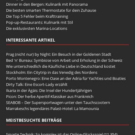
Dinner in den Bergen: Kulinarik mit Panorama
Die besten smarten Thermostate für dein Zuhause
Die Top 5 Fehler beim Krafttraining
Pop-up-Restaurants: Kulinarik mit Stil
Die exklusivsten Marina-Locations
INTERESSANTE ARTIKEL
Prag (nicht nur) by Night: Ein Besuch in der Goldenen Stadt
Bed 'n' Bureau: Symbiose von Arbeit und Erholung in der Schweiz
Wie unterschiedlich die Käufliche Liebe in Deutschland kostet
Stockholm: Ein Citytrip in das Venedig des Nordens
Porto Montenegro: Eine Oase an der Adria für Yachties und Boaties
Dirty Talk: Eine Escort-Lady erzählt
Ikaria in der Ägäis: Die Insel der Hundertjährigen
Picon: Der herbe Aperitif-Klassiker aus Frankreich
SEABOB – Der Supersportwagen unter den Tauchscootern
Marrakeschs legendäres Palast-Hotel: La Mamounia
MEISTBESUCHTE BEITRÄGE
Smarte Technik: So komplex ist das Online-Glücksspiel
(11.354)