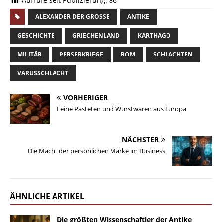
Aufrufe seit Publizierung:
86
ALEXANDER DER GROSSE
ANTIKE
GESCHICHTE
GRIECHENLAND
KARTHAGO
MILITÄR
PERSERKRIEGE
ROM
SCHLACHTEN
VARUSSCHLACHT
VORHERIGER
Feine Pasteten und Wurstwaren aus Europa
NÄCHSTER
Die Macht der persönlichen Marke im Business
ÄHNLICHE ARTIKEL
Die größten Wissenschaftler der Antike