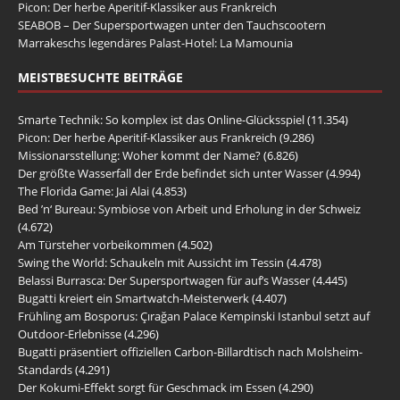
Picon: Der herbe Aperitif-Klassiker aus Frankreich
SEABOB – Der Supersportwagen unter den Tauchscootern
Marrakeschs legendäres Palast-Hotel: La Mamounia
MEISTBESUCHTE BEITRÄGE
Smarte Technik: So komplex ist das Online-Glücksspiel
(11.354)
Picon: Der herbe Aperitif-Klassiker aus Frankreich
(9.286)
Missionarsstellung: Woher kommt der Name?
(6.826)
Der größte Wasserfall der Erde befindet sich unter Wasser
(4.994)
The Florida Game: Jai Alai
(4.853)
Bed ’n‘ Bureau: Symbiose von Arbeit und Erholung in der Schweiz
(4.672)
Am Türsteher vorbeikommen
(4.502)
Swing the World: Schaukeln mit Aussicht im Tessin
(4.478)
Belassi Burrasca: Der Supersportwagen für auf’s Wasser
(4.445)
Bugatti kreiert ein Smartwatch-Meisterwerk
(4.407)
Frühling am Bosporus: Çırağan Palace Kempinski Istanbul setzt auf
Outdoor-Erlebnisse
(4.296)
Bugatti präsentiert offiziellen Carbon-Billardtisch nach Molsheim-
Standards
(4.291)
Der Kokumi-Effekt sorgt für Geschmack im Essen
(4.290)