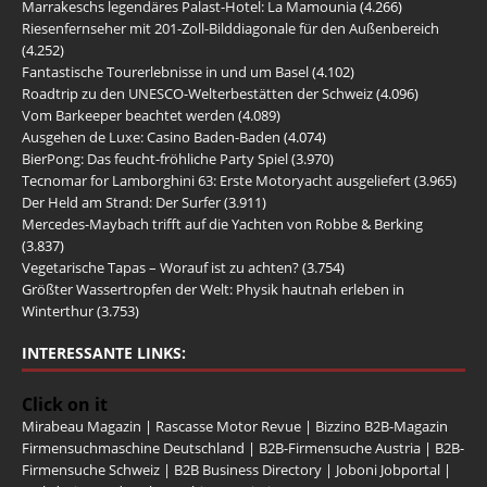
Marrakeschs legendäres Palast-Hotel: La Mamounia
(4.266)
Riesenfernseher mit 201-Zoll-Bilddiagonale für den Außenbereich
(4.252)
Fantastische Tourerlebnisse in und um Basel
(4.102)
Roadtrip zu den UNESCO-Welterbestätten der Schweiz
(4.096)
Vom Barkeeper beachtet werden
(4.089)
Ausgehen de Luxe: Casino Baden-Baden
(4.074)
BierPong: Das feucht-fröhliche Party Spiel
(3.970)
Tecnomar for Lamborghini 63: Erste Motoryacht ausgeliefert
(3.965)
Der Held am Strand: Der Surfer
(3.911)
Mercedes-Maybach trifft auf die Yachten von Robbe & Berking
(3.837)
Vegetarische Tapas – Worauf ist zu achten?
(3.754)
Größter Wassertropfen der Welt: Physik hautnah erleben in
Winterthur
(3.753)
INTERESSANTE LINKS:
Click on it
Mirabeau Magazin
|
Rascasse Motor Revue
|
Bizzino B2B-Magazin
Firmensuchmaschine Deutschland
|
B2B-Firmensuche Austria
|
B2B-
Firmensuche Schweiz
|
B2B Business Directory
|
Joboni Jobportal
|