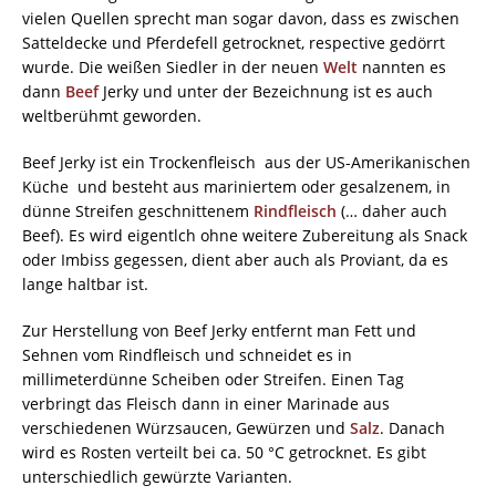
vielen Quellen sprecht man sogar davon, dass es zwischen
Satteldecke und Pferdefell getrocknet, respective gedörrt
wurde. Die weißen Siedler in der neuen
Welt
nannten es
dann
Beef
Jerky und unter der Bezeichnung ist es auch
weltberühmt geworden.
Beef Jerky ist ein Trockenfleisch aus der US-Amerikanischen
Küche und besteht aus mariniertem oder gesalzenem, in
dünne Streifen geschnittenem
Rindfleisch
(… daher auch
Beef). Es wird eigentlch ohne weitere Zubereitung als Snack
oder Imbiss gegessen, dient aber auch als Proviant, da es
lange haltbar ist.
Zur Herstellung von Beef Jerky entfernt man Fett und
Sehnen vom Rindfleisch und schneidet es in
millimeterdünne Scheiben oder Streifen. Einen Tag
verbringt das Fleisch dann in einer Marinade aus
verschiedenen Würzsaucen, Gewürzen und
Salz
. Danach
wird es Rosten verteilt bei ca. 50 °C getrocknet. Es gibt
unterschiedlich gewürzte Varianten.