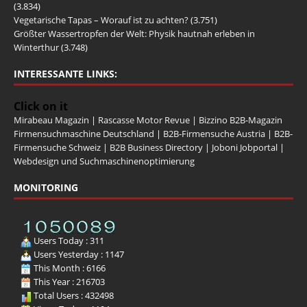
(3.834)
Vegetarische Tapas – Worauf ist zu achten?
(3.751)
Größter Wassertropfen der Welt: Physik hautnah erleben in
Winterthur
(3.748)
INTERESSANTE LINKS:
Click on it
Mirabeau Magazin
|
Rascasse Motor Revue
|
Bizzino B2B-Magazin
Firmensuchmaschine Deutschland
|
B2B-Firmensuche Austria
|
B2B-
Firmensuche Schweiz
|
B2B Business Directory
|
Joboni Jobportal
|
Webdesign und Suchmaschinenoptimierung
MONITORING
Users Today : 311
Users Yesterday : 1147
This Month : 6166
This Year : 216703
Total Users : 432498