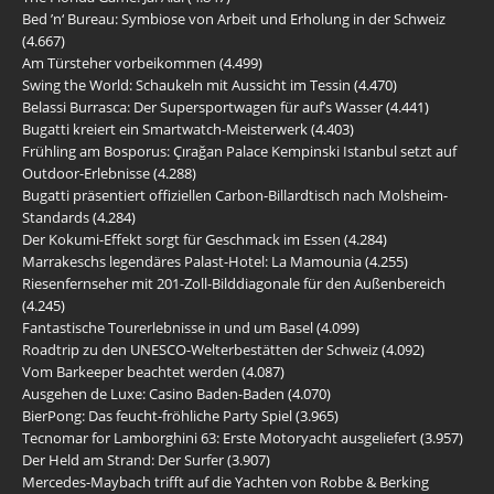
Bed ’n‘ Bureau: Symbiose von Arbeit und Erholung in der Schweiz
(4.667)
Am Türsteher vorbeikommen
(4.499)
Swing the World: Schaukeln mit Aussicht im Tessin
(4.470)
Belassi Burrasca: Der Supersportwagen für auf’s Wasser
(4.441)
Bugatti kreiert ein Smartwatch-Meisterwerk
(4.403)
Frühling am Bosporus: Çırağan Palace Kempinski Istanbul setzt auf
Outdoor-Erlebnisse
(4.288)
Bugatti präsentiert offiziellen Carbon-Billardtisch nach Molsheim-
Standards
(4.284)
Der Kokumi-Effekt sorgt für Geschmack im Essen
(4.284)
Marrakeschs legendäres Palast-Hotel: La Mamounia
(4.255)
Riesenfernseher mit 201-Zoll-Bilddiagonale für den Außenbereich
(4.245)
Fantastische Tourerlebnisse in und um Basel
(4.099)
Roadtrip zu den UNESCO-Welterbestätten der Schweiz
(4.092)
Vom Barkeeper beachtet werden
(4.087)
Ausgehen de Luxe: Casino Baden-Baden
(4.070)
BierPong: Das feucht-fröhliche Party Spiel
(3.965)
Tecnomar for Lamborghini 63: Erste Motoryacht ausgeliefert
(3.957)
Der Held am Strand: Der Surfer
(3.907)
Mercedes-Maybach trifft auf die Yachten von Robbe & Berking