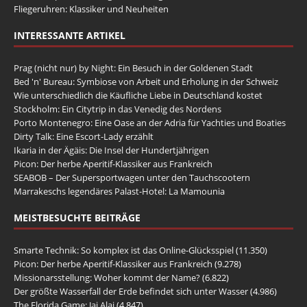
Fliegeruhren: Klassiker und Neuheiten
INTERESSANTE ARTIKEL
Prag (nicht nur) by Night: Ein Besuch in der Goldenen Stadt
Bed 'n' Bureau: Symbiose von Arbeit und Erholung in der Schweiz
Wie unterschiedlich die Käufliche Liebe in Deutschland kostet
Stockholm: Ein Citytrip in das Venedig des Nordens
Porto Montenegro: Eine Oase an der Adria für Yachties und Boaties
Dirty Talk: Eine Escort-Lady erzählt
Ikaria in der Ägäis: Die Insel der Hundertjährigen
Picon: Der herbe Aperitif-Klassiker aus Frankreich
SEABOB – Der Supersportwagen unter den Tauchscootern
Marrakeschs legendäres Palast-Hotel: La Mamounia
MEISTBESUCHTE BEITRÄGE
Smarte Technik: So komplex ist das Online-Glücksspiel
(11.350)
Picon: Der herbe Aperitif-Klassiker aus Frankreich
(9.278)
Missionarsstellung: Woher kommt der Name?
(6.822)
Der größte Wasserfall der Erde befindet sich unter Wasser
(4.986)
The Florida Game: Jai Alai
(4.847)