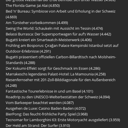
The Florida Game: Jai Alai
(4.850)
Bed ’n‘ Bureau: Symbiose von Arbeit und Erholung in der Schweiz
(4.669)
Am Türsteher vorbeikommen
(4.499)
Swing the World: Schaukeln mit Aussicht im Tessin
(4.474)
Belassi Burrasca: Der Supersportwagen für auf’s Wasser
(4.442)
Bugatti kreiert ein Smartwatch-Meisterwerk
(4.406)
Frühling am Bosporus: Çırağan Palace Kempinski Istanbul setzt auf
Outdoor-Erlebnisse
(4.291)
Bugatti präsentiert offiziellen Carbon-Billardtisch nach Molsheim-
Standards
(4.288)
Der Kokumi-Effekt sorgt für Geschmack im Essen
(4.286)
Marrakeschs legendäres Palast-Hotel: La Mamounia
(4.258)
Riesenfernseher mit 201-Zoll-Bilddiagonale für den Außenbereich
(4.248)
Fantastische Tourerlebnisse in und um Basel
(4.101)
Roadtrip zu den UNESCO-Welterbestätten der Schweiz
(4.094)
Vom Barkeeper beachtet werden
(4.087)
Ausgehen de Luxe: Casino Baden-Baden
(4.072)
BierPong: Das feucht-fröhliche Party Spiel
(3.968)
Tecnomar for Lamborghini 63: Erste Motoryacht ausgeliefert
(3.959)
Der Held am Strand: Der Surfer
(3.910)