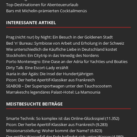
Top-Destinationen für Abenteuerurlaub
Bars mit Michelin-prämierten Cocktailmenüs
INTERESSANTE ARTIKEL
Prag (nicht nur) by Night: Ein Besuch in der Goldenen Stadt
Bed 'n' Bureau: Symbiose von Arbeit und Erholung in der Schweiz
Wie unterschiedlich die Käufliche Liebe in Deutschland kostet
Stockholm: Ein Citytrip in das Venedig des Nordens
Porto Montenegro: Eine Oase an der Adria für Yachties und Boaties
Dirty Talk: Eine Escort-Lady erzählt
Ikaria in der Ägäis: Die Insel der Hundertjährigen
Picon: Der herbe Aperitif-Klassiker aus Frankreich
SEABOB – Der Supersportwagen unter den Tauchscootern
Marrakeschs legendäres Palast-Hotel: La Mamounia
MEISTBESUCHTE BEITRÄGE
Smarte Technik: So komplex ist das Online-Glücksspiel
(11.352)
Picon: Der herbe Aperitif-Klassiker aus Frankreich
(9.283)
Missionarsstellung: Woher kommt der Name?
(6.823)
Der größte Wasserfall der Erde befindet sich unter Wasser
(4.989)