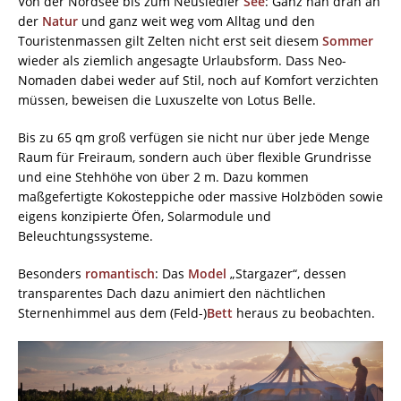
Von der Nordsee bis zum Neusiedler
See
: Ganz nah dran an
der
Natur
und ganz weit weg vom Alltag und den
Touristenmassen gilt Zelten nicht erst seit diesem
Sommer
wieder als ziemlich angesagte Urlaubsform. Dass Neo-
Nomaden dabei weder auf Stil, noch auf Komfort verzichten
müssen, beweisen die Luxuszelte von Lotus Belle.
Bis zu 65 qm groß verfügen sie nicht nur über jede Menge
Raum für Freiraum, sondern auch über flexible Grundrisse
und eine Stehhöhe von über 2 m. Dazu kommen
maßgefertigte Kokosteppiche oder massive Holzböden sowie
eigens konzipierte Öfen, Solarmodule und
Beleuchtungssysteme.
Besonders
romantisch
: Das
Model
„Stargazer“, dessen
transparentes Dach dazu animiert den nächtlichen
Sternenhimmel aus dem (Feld-)
Bett
heraus zu beobachten.