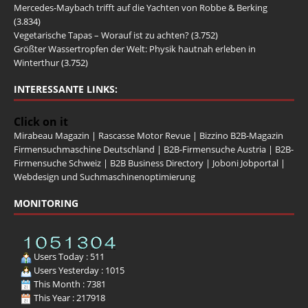
Mercedes-Maybach trifft auf die Yachten von Robbe & Berking
(3.834)
Vegetarische Tapas – Worauf ist zu achten?
(3.752)
Größter Wassertropfen der Welt: Physik hautnah erleben in
Winterthur
(3.752)
INTERESSANTE LINKS:
Click on it
Mirabeau Magazin
|
Rascasse Motor Revue
|
Bizzino B2B-Magazin
Firmensuchmaschine Deutschland
|
B2B-Firmensuche Austria
|
B2B-
Firmensuche Schweiz
|
B2B Business Directory
|
Joboni Jobportal
|
Webdesign und Suchmaschinenoptimierung
MONITORING
Users Today : 511
Users Yesterday : 1015
This Month : 7381
This Year : 217918