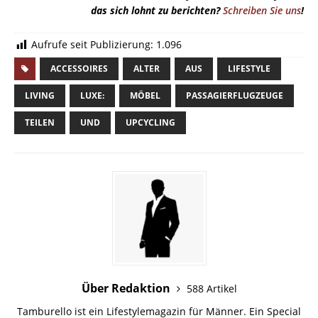
das sich lohnt zu berichten?
Schreiben Sie uns
!
Aufrufe seit Publizierung:
1.096
ACCESSOIRES
ALTER
AUS
LIFESTYLE
LIVING
LUXE:
MÖBEL
PASSAGIERFLUGZEUGE
TEILEN
UND
UPCYCLING
Über Redaktion
588 Artikel
Tamburello ist ein Lifestylemagazin für Männer. Ein Special