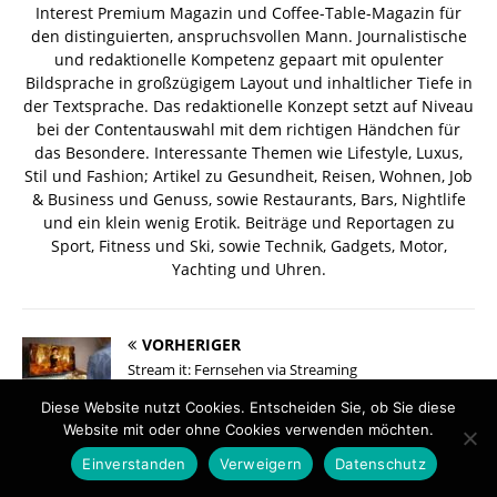
Interest Premium Magazin und Coffee-Table-Magazin für
den distinguierten, anspruchsvollen Mann. Journalistische
und redaktionelle Kompetenz gepaart mit opulenter
Bildsprache in großzügigem Layout und inhaltlicher Tiefe in
der Textsprache. Das redaktionelle Konzept setzt auf Niveau
bei der Contentauswahl mit dem richtigen Händchen für
das Besondere. Interessante Themen wie Lifestyle, Luxus,
Stil und Fashion; Artikel zu Gesundheit, Reisen, Wohnen, Job
& Business und Genuss, sowie Restaurants, Bars, Nightlife
und ein klein wenig Erotik. Beiträge und Reportagen zu
Sport, Fitness und Ski, sowie Technik, Gadgets, Motor,
Yachting und Uhren.
VORHERIGER
Stream it: Fernsehen via Streaming
Diese Website nutzt Cookies. Entscheiden Sie, ob Sie diese
Website mit oder ohne Cookies verwenden möchten.
NÄCHSTER
Kulinarische Entdeckungsreise in die Welt des Beef
Einverstanden
Verweigern
Datenschutz
Tartars