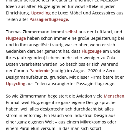
Ideen aus alten Flugzeugteilen für wow!-Effeke in jeder
Einrichtung.
Upcycling
de Luxe: Möbel und Accessoires aus
Teilen alter
Passagierflugzeuge
.
Thomas Zimmermann kommt
selbst
aus der Luftfahrt, und
Flugzeuge
haben schon immer eine große Begeisterung bei
und in ihm ausgelöst; traurig war er aber, wenn er sich
Gedanken darüber gemacht hat, dass
Flugzeuge
am Ende
ihres (aufregenden) Lebens mehr oder weniger zu Cola
Dosen verarbeitet werden. So beschloss er sich während
der Corona-
Pandemie
(mutig!) im August 2020 die Aero
Designmanufaktur zu gründen. Mit dieser Firma betreibt er
Upcycling
aus Teilen ausrangierter Passagierflugzeuge.
So wie Zimmermann begeistert die Aviation viele
Menschen
.
Einmal, weil Flugzeuge ihre ganz eigene Designsprache
haben, weil alles designtechnisch durchdacht ist, alles
stromlinienförmig. Ein Hauch von Industrial Design aus
einer ganz eigenen Welt – aus einem Mikrokosmos oder
einem Paralleluniversum, in das man sich sofort