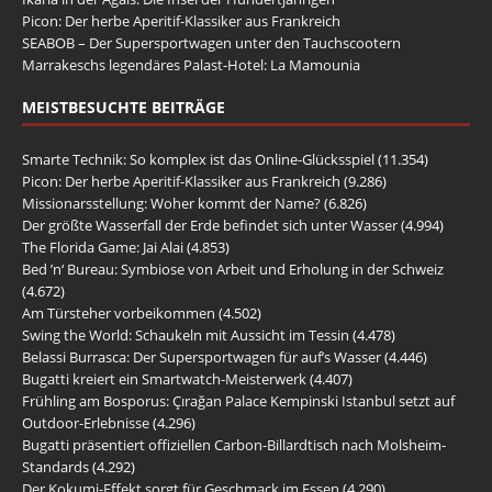
Picon: Der herbe Aperitif-Klassiker aus Frankreich
SEABOB – Der Supersportwagen unter den Tauchscootern
Marrakeschs legendäres Palast-Hotel: La Mamounia
MEISTBESUCHTE BEITRÄGE
Smarte Technik: So komplex ist das Online-Glücksspiel
(11.354)
Picon: Der herbe Aperitif-Klassiker aus Frankreich
(9.286)
Missionarsstellung: Woher kommt der Name?
(6.826)
Der größte Wasserfall der Erde befindet sich unter Wasser
(4.994)
The Florida Game: Jai Alai
(4.853)
Bed ’n‘ Bureau: Symbiose von Arbeit und Erholung in der Schweiz
(4.672)
Am Türsteher vorbeikommen
(4.502)
Swing the World: Schaukeln mit Aussicht im Tessin
(4.478)
Belassi Burrasca: Der Supersportwagen für auf’s Wasser
(4.446)
Bugatti kreiert ein Smartwatch-Meisterwerk
(4.407)
Frühling am Bosporus: Çırağan Palace Kempinski Istanbul setzt auf
Outdoor-Erlebnisse
(4.296)
Bugatti präsentiert offiziellen Carbon-Billardtisch nach Molsheim-
Standards
(4.292)
Der Kokumi-Effekt sorgt für Geschmack im Essen
(4.290)