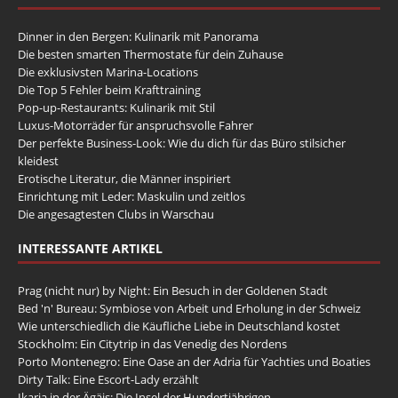
Dinner in den Bergen: Kulinarik mit Panorama
Die besten smarten Thermostate für dein Zuhause
Die exklusivsten Marina-Locations
Die Top 5 Fehler beim Krafttraining
Pop-up-Restaurants: Kulinarik mit Stil
Luxus-Motorräder für anspruchsvolle Fahrer
Der perfekte Business-Look: Wie du dich für das Büro stilsicher
kleidest
Erotische Literatur, die Männer inspiriert
Einrichtung mit Leder: Maskulin und zeitlos
Die angesagtesten Clubs in Warschau
INTERESSANTE ARTIKEL
Prag (nicht nur) by Night: Ein Besuch in der Goldenen Stadt
Bed 'n' Bureau: Symbiose von Arbeit und Erholung in der Schweiz
Wie unterschiedlich die Käufliche Liebe in Deutschland kostet
Stockholm: Ein Citytrip in das Venedig des Nordens
Porto Montenegro: Eine Oase an der Adria für Yachties und Boaties
Dirty Talk: Eine Escort-Lady erzählt
Ikaria in der Ägäis: Die Insel der Hundertjährigen