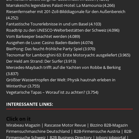
Marrakeschs legendäres Palast-Hotel: La Mamounia
(4.266)
Riesenfernseher mit 201-Zoll-Bilddiagonale für den Außenbereich
(4.252)
Fantastische Tourerlebnisse in und um Basel
(4.103)
Roadtrip zu den UNESCO-Welterbestätten der Schweiz
(4.096)
Vom Barkeeper beachtet werden
(4.089)
Ausgehen de Luxe: Casino Baden-Baden
(4.074)
BierPong: Das feucht-fröhliche Party Spiel
(3.970)
Tecnomar for Lamborghini 63: Erste Motoryacht ausgeliefert
(3.965)
Der Held am Strand: Der Surfer
(3.913)
Mercedes-Maybach trifft auf die Yachten von Robbe & Berking
(3.837)
Größter Wassertropfen der Welt: Physik hautnah erleben in
Winterthur
(3.755)
Vegetarische Tapas – Worauf ist zu achten?
(3.754)
INTERESSANTE LINKS:
Click on it
Mirabeau Magazin
|
Rascasse Motor Revue
|
Bizzino B2B-Magazin
Firmensuchmaschine Deutschland
|
B2B-Firmensuche Austria
|
B2B-
Firmensuche Schweiz
|
B2B Business Directory
|
Joboni Jobportal
|