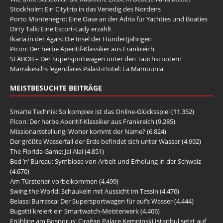
Stockholm: Ein Citytrip in das Venedig des Nordens
Porto Montenegro: Eine Oase an der Adria für Yachties und Boaties
Dirty Talk: Eine Escort-Lady erzählt
Ikaria in der Ägäis: Die Insel der Hundertjährigen
Picon: Der herbe Aperitif-Klassiker aus Frankreich
SEABOB – Der Supersportwagen unter den Tauchscootern
Marrakeschs legendäres Palast-Hotel: La Mamounia
MEISTBESUCHTE BEITRÄGE
Smarte Technik: So komplex ist das Online-Glücksspiel
(11.352)
Picon: Der herbe Aperitif-Klassiker aus Frankreich
(9.285)
Missionarsstellung: Woher kommt der Name?
(6.824)
Der größte Wasserfall der Erde befindet sich unter Wasser
(4.992)
The Florida Game: Jai Alai
(4.851)
Bed ’n‘ Bureau: Symbiose von Arbeit und Erholung in der Schweiz
(4.670)
Am Türsteher vorbeikommen
(4.499)
Swing the World: Schaukeln mit Aussicht im Tessin
(4.476)
Belassi Burrasca: Der Supersportwagen für auf’s Wasser
(4.444)
Bugatti kreiert ein Smartwatch-Meisterwerk
(4.406)
Frühling am Bosporus: Çırağan Palace Kempinski Istanbul setzt auf