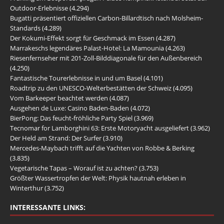
Outdoor-Erlebnisse
(4.294)
Bugatti präsentiert offiziellen Carbon-Billardtisch nach Molsheim-
Standards
(4.289)
Der Kokumi-Effekt sorgt für Geschmack im Essen
(4.287)
Marrakeschs legendäres Palast-Hotel: La Mamounia
(4.263)
Riesenfernseher mit 201-Zoll-Bilddiagonale für den Außenbereich
(4.250)
Fantastische Tourerlebnisse in und um Basel
(4.101)
Roadtrip zu den UNESCO-Welterbestätten der Schweiz
(4.095)
Vom Barkeeper beachtet werden
(4.087)
Ausgehen de Luxe: Casino Baden-Baden
(4.072)
BierPong: Das feucht-fröhliche Party Spiel
(3.969)
Tecnomar for Lamborghini 63: Erste Motoryacht ausgeliefert
(3.962)
Der Held am Strand: Der Surfer
(3.910)
Mercedes-Maybach trifft auf die Yachten von Robbe & Berking
(3.835)
Vegetarische Tapas – Worauf ist zu achten?
(3.753)
Größter Wassertropfen der Welt: Physik hautnah erleben in
Winterthur
(3.752)
INTERESSANTE LINKS: