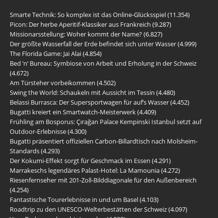
Smarte Technik: So komplex ist das Online-Glücksspiel
(11.354)
Picon: Der herbe Aperitif-Klassiker aus Frankreich
(9.287)
Missionarsstellung: Woher kommt der Name?
(6.827)
Der größte Wasserfall der Erde befindet sich unter Wasser
(4.999)
The Florida Game: Jai Alai
(4.854)
Bed ’n‘ Bureau: Symbiose von Arbeit und Erholung in der Schweiz
(4.672)
Am Türsteher vorbeikommen
(4.502)
Swing the World: Schaukeln mit Aussicht im Tessin
(4.480)
Belassi Burrasca: Der Supersportwagen für auf’s Wasser
(4.452)
Bugatti kreiert ein Smartwatch-Meisterwerk
(4.409)
Frühling am Bosporus: Çırağan Palace Kempinski Istanbul setzt auf
Outdoor-Erlebnisse
(4.300)
Bugatti präsentiert offiziellen Carbon-Billardtisch nach Molsheim-
Standards
(4.293)
Der Kokumi-Effekt sorgt für Geschmack im Essen
(4.291)
Marrakeschs legendäres Palast-Hotel: La Mamounia
(4.272)
Riesenfernseher mit 201-Zoll-Bilddiagonale für den Außenbereich
(4.254)
Fantastische Tourerlebnisse in und um Basel
(4.103)
Roadtrip zu den UNESCO-Welterbestätten der Schweiz
(4.097)