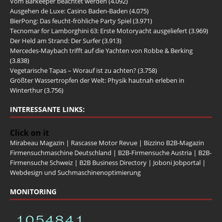
Vom Barkeeper beachtet werden
(4.092)
Ausgehen de Luxe: Casino Baden-Baden
(4.075)
BierPong: Das feucht-fröhliche Party Spiel
(3.971)
Tecnomar for Lamborghini 63: Erste Motoryacht ausgeliefert
(3.969)
Der Held am Strand: Der Surfer
(3.913)
Mercedes-Maybach trifft auf die Yachten von Robbe & Berking
(3.838)
Vegetarische Tapas – Worauf ist zu achten?
(3.758)
Größter Wassertropfen der Welt: Physik hautnah erleben in
Winterthur
(3.756)
INTERESSANTE LINKS:
Click on it
Mirabeau Magazin
|
Rascasse Motor Revue
|
Bizzino B2B-Magazin
Firmensuchmaschine Deutschland
|
B2B-Firmensuche Austria
|
B2B-
Firmensuche Schweiz
|
B2B Business Directory
|
Joboni Jobportal
|
Webdesign und Suchmaschinenoptimierung
MONITORING