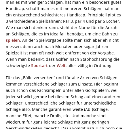
man es mit weniger Schlägen, hat man ein besonders gutes
Handicap, schafft man es mit mehreren Schlägen, hat man
ein entsprechend schlechteres Handicap. Prinzipiell gibt es
3 verschiedene Spielbahnen: Par 3, par 4 und par 5 Löcher.
Wie man sich denken kann, steht der Name für die Anzahl
an Schlägen, die es im Idealfall benötigt, um eine Bahn zu
spielen
. An der Spielvorgabe sollte man sich aber eh nicht
messen, denn auch nach Monaten oder sogar Jahren
Spielzeit ist man oft noch weit entfernt von der Vorgabe.
Wenn man bedenkt, dass Golfen nach Stabhochsprung die
schwierigste
Sportart
der
Welt
, alles völlig in Ordnung.
Für das „Bälle versenken“ und für alle Arten von Schlägen
kommen verschiedene Schläger zum Einsatz. Hier beginnt
auch schon das Fachsimpeln unter allen Golfspielern, weil
jeder schwört gerade bei diesem Schlag auf einen anderen
Schläger. Unterschiedliche Schläger für unterschiedliche
Schläge also. Manche garantieren weite (Ab-)schläge,
manche Effet, manche Dralls, etc. Und manche sind
wiederum für ganz leichte Schläge mit ganz geringen
Geschwindigkeiten gedacht. Dazu kommt natürlich noch die