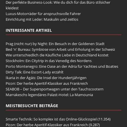
Der perfekte Business-Look: Wie du dich für das Büro stilsicher
kleidest
Luxus-Motorräder für anspruchsvolle Fahrer
Einrichtung mit Leder: Maskulin und zeitlos
INTERESSANTE ARTIKEL
Prag (nicht nur) by Night: Ein Besuch in der Goldenen Stadt
Bed 'n' Bureau: Symbiose von Arbeit und Erholung in der Schweiz
Wie unterschiedlich die Käufliche Liebe in Deutschland kostet
Stockholm: Ein Citytrip in das Venedig des Nordens
Porto Montenegro: Eine Oase an der Adria für Yachties und Boaties
Dirty Talk: Eine Escort-Lady erzählt
Ikaria in der Ägäis: Die Insel der Hundertjährigen
Picon: Der herbe Aperitif-Klassiker aus Frankreich
SEABOB – Der Supersportwagen unter den Tauchscootern
Marrakeschs legendäres Palast-Hotel: La Mamounia
MEISTBESUCHTE BEITRÄGE
Smarte Technik: So komplex ist das Online-Glücksspiel
(11.354)
Picon: Der herbe Aperitif-Klassiker aus Frankreich
(9.287)