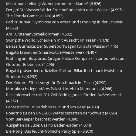
Missionarsstellung: Woher kommt der Name?
(6.826)
Der größte Wasserfall der Erde befindet sich unter Wasser
(4.995)
The Florida Game: Jai Alai
(4.853)
Bed ’n‘ Bureau: Symbiose von Arbeit und Erholung in der Schweiz
(4.672)
Am Türsteher vorbeikommen
(4.502)
Swing the World: Schaukeln mit Aussicht im Tessin
(4.478)
Belassi Burrasca: Der Supersportwagen für auf’s Wasser
(4.446)
Bugatti kreiert ein Smartwatch-Meisterwerk
(4.407)
Frühling am Bosporus: Çırağan Palace Kempinski Istanbul setzt auf
Outdoor-Erlebnisse
(4.296)
Bugatti präsentiert offiziellen Carbon-Billardtisch nach Molsheim-
Standards
(4.292)
Der Kokumi-Effekt sorgt für Geschmack im Essen
(4.290)
Marrakeschs legendäres Palast-Hotel: La Mamounia
(4.266)
Riesenfernseher mit 201-Zoll-Bilddiagonale für den Außenbereich
(4.252)
Fantastische Tourerlebnisse in und um Basel
(4.103)
Roadtrip zu den UNESCO-Welterbestätten der Schweiz
(4.096)
Vom Barkeeper beachtet werden
(4.090)
Ausgehen de Luxe: Casino Baden-Baden
(4.074)
BierPong: Das feucht-fröhliche Party Spiel
(3.970)