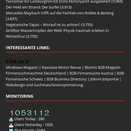
Tecnomar for Lamborghini 63: Erste Motoryacht ausgeliefert
(3.965)
Der Held am Strand: Der Surfer
(3.913)
Mercedes-Maybach trifft auf die Yachten von Robbe & Berking
(3.837)
Vegetarische Tapas – Worauf ist zu achten?
(3.755)
Größter Wassertropfen der Welt: Physik hautnah erleben in
Winterthur
(3.755)
INTERESSANTE LINKS:
Click on it
Mirabeau Magazin
|
Rascasse Motor Revue
|
Bizzino B2B-Magazin
Firmensuchmaschine Deutschland
|
B2B-Firmensuche Austria
|
B2B-
Firmensuche Schweiz
|
B2B Business Directory
|
Joboni Jobportal
|
Webdesign und Suchmaschinenoptimierung
MONITORING
Users Today : 280
Users Yesterday : 1026
This Month : 9189