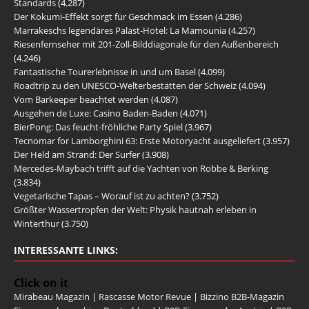
Standards
(4.287)
Der Kokumi-Effekt sorgt für Geschmack im Essen
(4.286)
Marrakeschs legendäres Palast-Hotel: La Mamounia
(4.257)
Riesenfernseher mit 201-Zoll-Bilddiagonale für den Außenbereich
(4.246)
Fantastische Tourerlebnisse in und um Basel
(4.099)
Roadtrip zu den UNESCO-Welterbestätten der Schweiz
(4.094)
Vom Barkeeper beachtet werden
(4.087)
Ausgehen de Luxe: Casino Baden-Baden
(4.071)
BierPong: Das feucht-fröhliche Party Spiel
(3.967)
Tecnomar for Lamborghini 63: Erste Motoryacht ausgeliefert
(3.957)
Der Held am Strand: Der Surfer
(3.908)
Mercedes-Maybach trifft auf die Yachten von Robbe & Berking
(3.834)
Vegetarische Tapas – Worauf ist zu achten?
(3.752)
Größter Wassertropfen der Welt: Physik hautnah erleben in
Winterthur
(3.750)
INTERESSANTE LINKS:
Click on it
Mirabeau Magazin
|
Rascasse Motor Revue
|
Bizzino B2B-Magazin