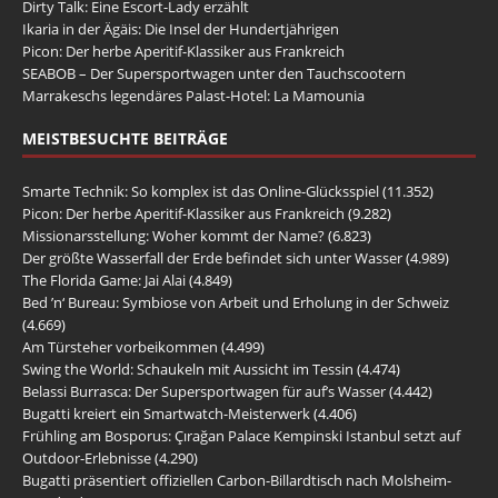
Dirty Talk: Eine Escort-Lady erzählt
Ikaria in der Ägäis: Die Insel der Hundertjährigen
Picon: Der herbe Aperitif-Klassiker aus Frankreich
SEABOB – Der Supersportwagen unter den Tauchscootern
Marrakeschs legendäres Palast-Hotel: La Mamounia
MEISTBESUCHTE BEITRÄGE
Smarte Technik: So komplex ist das Online-Glücksspiel
(11.352)
Picon: Der herbe Aperitif-Klassiker aus Frankreich
(9.282)
Missionarsstellung: Woher kommt der Name?
(6.823)
Der größte Wasserfall der Erde befindet sich unter Wasser
(4.989)
The Florida Game: Jai Alai
(4.849)
Bed ’n‘ Bureau: Symbiose von Arbeit und Erholung in der Schweiz
(4.669)
Am Türsteher vorbeikommen
(4.499)
Swing the World: Schaukeln mit Aussicht im Tessin
(4.474)
Belassi Burrasca: Der Supersportwagen für auf’s Wasser
(4.442)
Bugatti kreiert ein Smartwatch-Meisterwerk
(4.406)
Frühling am Bosporus: Çırağan Palace Kempinski Istanbul setzt auf
Outdoor-Erlebnisse
(4.290)
Bugatti präsentiert offiziellen Carbon-Billardtisch nach Molsheim-