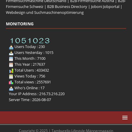
Firmensuchmaschine Deutschland
|
B2B-Firmensuche Austria
|
B2B-
Firmensuche Schweiz
|
B2B Business Directory
|
Joboni Jobportal
|
Webdesign und Suchmaschinenoptimierung
MONITORING
Users Today : 230
Users Yesterday : 1015
This Month : 7100
This Year : 217637
Total Users : 433432
Views Today : 756
Total views : 2557691
Who's Online : 17
Your IP Address : 216.73.216.220
Server Time : 2026-08-07
Copyright © 2025 | Tamburello Lifestyle-Männermagazin