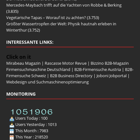
Mercedes-Maybach trifft auf die Yachten von Robbe & Berking
(3.835)
Vegetarische Tapas – Worauf ist zu achten?
(3.753)
Größter Wassertropfen der Welt: Physik hautnah erleben in
Winterthur
(3.752)
INTERESSANTE LINKS:
Click on it
Mirabeau Magazin
|
Rascasse Motor Revue
|
Bizzino B2B-Magazin
Firmensuchmaschine Deutschland
|
B2B-Firmensuche Austria
|
B2B-
Firmensuche Schweiz
|
B2B Business Directory
|
Joboni Jobportal
|
Webdesign und Suchmaschinenoptimierung
MONITORING
Users Today : 100
Users Yesterday : 1013
This Month : 7983
This Year : 218520