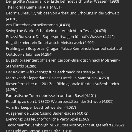
Der größte Wasserfall der Erde befindet sich unter Wasser
(4.990)
The Florida Game: Jai Alai
(4.851)
Bed ’n‘ Bureau: Symbiose von Arbeit und Erholung in der Schweiz
(4.670)
Am Türsteher vorbeikommen
(4.499)
Swing the World: Schaukeln mit Aussicht im Tessin
(4.476)
Belassi Burrasca: Der Supersportwagen für auf’s Wasser
(4.442)
Bugatti kreiert ein Smartwatch-Meisterwerk
(4.406)
Frühling am Bosporus: Çırağan Palace Kempinski Istanbul setzt auf
Outdoor-Erlebnisse
(4.294)
Bugatti präsentiert offiziellen Carbon-Billardtisch nach Molsheim-
Standards
(4.289)
Der Kokumi-Effekt sorgt für Geschmack im Essen
(4.287)
Marrakeschs legendäres Palast-Hotel: La Mamounia
(4.263)
Riesenfernseher mit 201-Zoll-Bilddiagonale für den Außenbereich
(4.250)
Fantastische Tourerlebnisse in und um Basel
(4.101)
Roadtrip zu den UNESCO-Welterbestätten der Schweiz
(4.095)
Vom Barkeeper beachtet werden
(4.087)
Ausgehen de Luxe: Casino Baden-Baden
(4.072)
BierPong: Das feucht-fröhliche Party Spiel
(3.969)
Tecnomar for Lamborghini 63: Erste Motoryacht ausgeliefert
(3.962)
Der Held am Strand: Der Surfer
(3.910)