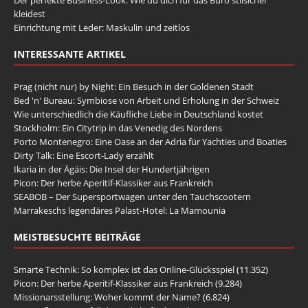
Der perfekte Business-Look: Wie du dich für das Büro stilsicher
kleidest
Einrichtung mit Leder: Maskulin und zeitlos
INTERESSANTE ARTIKEL
Prag (nicht nur) by Night: Ein Besuch in der Goldenen Stadt
Bed 'n' Bureau: Symbiose von Arbeit und Erholung in der Schweiz
Wie unterschiedlich die Käufliche Liebe in Deutschland kostet
Stockholm: Ein Citytrip in das Venedig des Nordens
Porto Montenegro: Eine Oase an der Adria für Yachties und Boaties
Dirty Talk: Eine Escort-Lady erzählt
Ikaria in der Ägäis: Die Insel der Hundertjährigen
Picon: Der herbe Aperitif-Klassiker aus Frankreich
SEABOB – Der Supersportwagen unter den Tauchscootern
Marrakeschs legendäres Palast-Hotel: La Mamounia
MEISTBESUCHTE BEITRÄGE
Smarte Technik: So komplex ist das Online-Glücksspiel
(11.352)
Picon: Der herbe Aperitif-Klassiker aus Frankreich
(9.284)
Missionarsstellung: Woher kommt der Name?
(6.824)